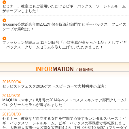
セミナー、教室にもご活用いただけるピギーバックス ソーシャルルーム
がオープンしました！
＠cosme公式総合年鑑2012年保存版洗顔部門でピギーバックス フェイス
ソープが第6位に！
ファッション雑誌anan11月14日号「小顔実感が高かった１品」としてピギ
ーバックス クリームセラムを取り上げていただきました！
2016/09/04
セラピストフェスタ2016ゲストスピーカーで大川明伸が出演！
2014/08/01
MAQUIA（マキア）8月号の2014年ベストコスメスキンケア部門クリーム1
位にクリームセラムが選ばれました！
2015/01/03
セミナー、教室など自立する女性を空間で応援するレンタルスペース！ピ
ギーバックスソーシャルルーム、ピギーバックスの事務所が移転致しまし
た。大阪府大阪市中央区南久宝寺町4-4-5 TEL:06-6210-5497（フリーダイ