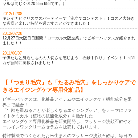
ヤルは同じく0120-855-988です。）
2012/12/08
キレイナビクリスマスパーティーで「泡立てコンテスト」！コスメ大好き
な皆様と楽しい時間を過ごすことができました！
2012/02/28
12月27日大阪日日新聞「ローカル大阪企業」でピギーバックスが紹介され
ました！！
2011/06/07
子供たちと身近なものの大切さを感じよう「石鹸手作り」イベントｉｎ関
西が新聞に掲載されました！
【「つまり毛穴」も「たるみ毛穴」をしっかりケアで
きるエイジングケア専用化粧品】
ピギーバックスは、化粧品アイテムやエイジングケア機能成分を限
界まで融合！
「年齢を重ねることが楽しくなるエイジングケア」をテーマにファ
イトケミカル（植物の抗酸化成分）を活かした
エイジングケア専用化粧品を研究開発し、マッサージ洗顔石鹸やオ
ールインワンクリームセラムを販売しております。
特許製法でつくられたお米生まれのマッサージ洗顔石鹸は、毎日の