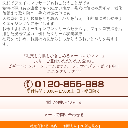
洗顔でフェイスマッサージもおこなうことができ、
独特の弾力ある濃密でキメ細かい泡が、毛穴の角栓や黒ずみ、老化
角質まで取り除き、毛穴対策の他にも
天然成分によりお肌を引き締め、ハリを与え、年齢肌に対し効率よ
くエイジングケアを促します。
お米生まれのオールインワンクリームセラムは、マイクロ技法を活
用した浸透保湿力に優れたクリーム状美容液。
毛穴をはじめ、お肌の内側からしっかりうるおいとハリを与えま
す。
『毛穴もお肌もひきしめるメールマガジン！』
只今、ご登録いただいた方全員に
ピギーバックス クリームセラム プチサイズプレゼント中！
ここをクリック↑↑↑
受付時間：9:00～17:00(土･日・祝日除く)
電話で問い合わせる
メールで問い合わせる
|
特定商取引法案内
|
ご利用方法
|
PC版を見る
|